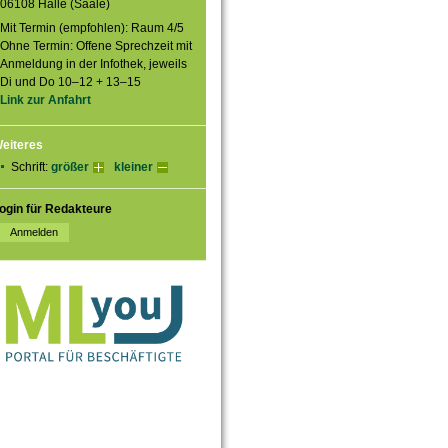
06108 Halle (Saale)
Mit Termin (empfohlen): Raum 4/5
Ohne Termin: Offene Sprechzeit mit
Anmeldung in der Infothek, jeweils
Di und Do 10–12 + 13–15
Link zur Anfahrt
eiteres
Schrift:
größer
kleiner
ogin für Redakteure