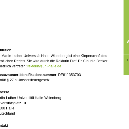
W
titution
 Martin-Luther-Universität Halle-Wittenberg ist eine Körperschaft des
L
entlichen Rechts. Sie wird durch die Rektorin Prof. Dr. Claudia Becker
etzlich vertreten:
rektorin@uni-halle.de
satzsteuer-Identifikationsnummer
DE811353703
mäß § 27 a Umsatzsteuergesetz
resse
tin-Luther-Universität Halle-Wittenberg
versitätsplatz 10
108 Halle
utschland
ntakt