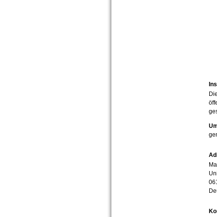
Ins
Die
öff
ges
Um
ge
Ad
Mar
Uni
06
De
Ko