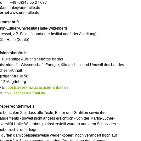
x
+49 (0)345 55 27 077
Mail
info@uni-halle.de
ternet
www.uni-halle.de
stanschrift
tin-Luther-Universität Halle-Wittenberg
ressat, z.B. Fakultät und/oder Institut und/oder Abteilung)
099 Halle (Saale)
fsichtsbehörde
 zuständige Aufsichtsbehörde ist das
isterium für Wissenschaft, Energie, Klimaschutz und Umwelt des Landes
chsen-Anhalt
pziger Straße 58
112 Magdeburg
Mail:
poststelle@mwu.sachsen-anhalt.de
b:
mwu.sachsen-anhalt.de
heberrechtshinweis
te beachten Sie, dass alle Texte, Bilder und Grafiken sowie ihre
angements - soweit nicht anders ersichtlich - von der Martin-Luther-
versität Halle-Wittenberg selbst erstellt wurden und dem Schutz des
eberrechts unterliegen.
 dürfen damit beispielsweise weder kopiert, noch verändert noch auf