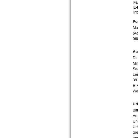
Fa
E-
In
Po
Mar
(Ad
06
Au
Die
Min
Sa
Lei
39
E-
We
Ur
Bit
Arr
Uni
Urh
Sie